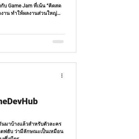
กับ Game Jam ที่เน้น “คิดสด
้างาน ทำให้ผลงานส่วนใหญ่
ุณภาพที่หลากหลาย แต่แนวคิด
เปลี่ยนรูปแบบเดิม โดยใช้ IP
ในการพัฒนา สรุปสั้น ๆ
บางส่วน → ผลงานมีคุณภาพ และ
็นโปรเจกต์เชิงพาณิชย์
ameDevHub
ันมาบ้างแล้วสำหรับตัวละคร
ฟฮับ ว่ามีลักษณะเป็นเหมือน
ซึ่งมีตร...