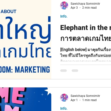
ทะลุ 47,000 แล้วเรียบร้อย! 💐
Sawichaya Somnimitr
ลูกค้า… กับแฟรี่ดอกไม้สุดพิศ
Apr 3
2 min read
Info.
Elephant in the
การตลาดเกมไท
[English below] มาคุยกันเรื่องปัญหาใหญ่ของการตลาดเกม
ไทย ที่ไม่มีใครพูดถึงกันหน่อย
ติดตามวงการเกมเดฟไทยมาอย่
หนึ่งที่ปรากฎขึ้นอย่างชัดเจน 
ดี้เดฟไทยจำนวนมาก ทำการต
ภาษาไทยเกือบทั้งหมด เราเข้า
ภาษา วัฒนธรรม และแฟนเกมใ
เราซื่อสัตย์กับตัวเอง การใช้ภ
Sawichaya Somnimitr
อุปสรรคสำคัญต่อความสำเร็จในระยะยา
Apr 1
1 min read
ไม่ใช่ “ท
Info.