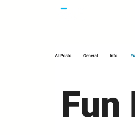
Ho
All Posts
General
Info.
Fu
Fun 