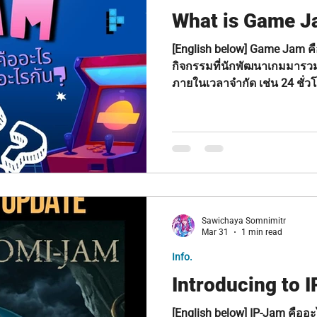
What is Game 
[English below] Game Jam คืออะไร? Game Jam คือ
กิจกรรมที่นักพัฒนาเกมมารวมตั
ภายในเวลาจำกัด เช่น 24 ชั่วโม
โดยมักจะมี “ธีม (Theme)” ให
เวลาจำกัดชัดเจน (เช่น 48 ชั่ว
Control” หรือ “One Button” ทำเ
หมายคือสร้างเกมที่ “เล่นได้จร
Game Jam Ludum Dare Thai
Frontier Game Jams ทำไมคนถึ
Sawichaya Somnimitr
Mar 31
1 min read
Info.
Introducing to 
[English below] IP-Jam คืออะไร? ต่างจาก Game Jam แบบ