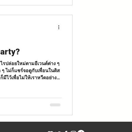
arty?
ะไรปล่อยใหม่ตามอีเวนต์ต่าง ๆ
 ๆ ไม่ก็แชร์จอดูกับเพื่อนในดิส
e during a big event, wishing
with? Or maybe just a few
atch Parties
o more hype moments in