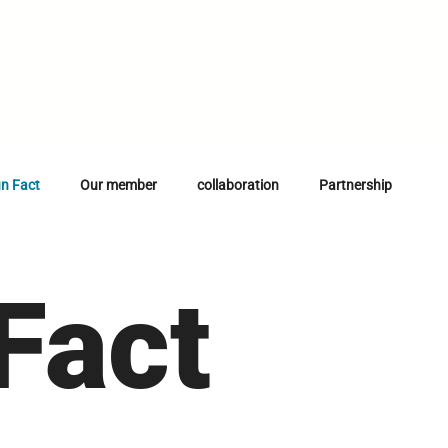
me
Services
Membership
Events
Necronomi-jam
n Fact
Our member
collaboration
Partnership
Fact