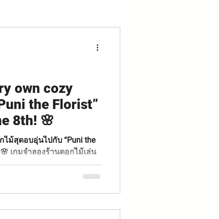
ry own cozy
Puni the Florist”
e 8th! 🌸
กไม้สุดอบอุ่นไปกับ “Puni the
้! 🌸 เกมจำลองร้านดอกไม้เล่น
“พูนิ” นักจัดดอกไม้จำเป็น จาก
ร้อมเรื่องราวสุดน่ารัก และ
้ทุกวันในร้านดอกไม้ของคุณไม่
ล่อยตัวอย่างใหม่ เผยให้เห็น
ของเกม พร้อมยอด Wishlist ที่