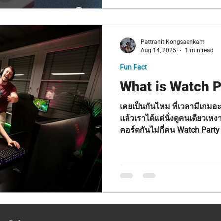
Pattranit Kongsaenkam
Aug 14, 2025
1 min read
Fun Fact
What is Watch P
เคยเป็นกันไหม ที่เวลามีเกมอ
แล้วเราได้แต่นั่งดูคนเดียวเหงา
คอร์ดกันไม่กี่คน Watch Party ก็มีไว้เพื่อไม่ให้เราหวีดอย่าง
เหงาหงอยอีกต่อไปยังไงล่ะ! ---------- Ever found yourself
watching a game release alon
you had friends to geek out 
folks watching quietly over Discord? Well, W
are here to change that — n
isolation!