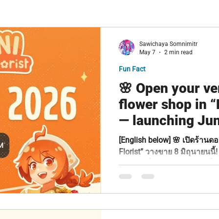
Sawichaya Somnimitr
May 7
2 min read
Fun Fact
🌸 Open your ve
flower shop in “
— launching Jun
[English below] 🌸 เปิดร้านดอ
Florist” วางขาย 8 มิถุนายนนี
สบาย ๆ ที่คุณจะได้สวมบทเป็น 
ทีมพัฒนา Earthquack Games พ
ลูกค้าสุดป่วนที่พร้อมจะทำให
ธรรมดา 🌷✨ ล่าสุดทีมงานได้ป
ฟีเจอร์ทั้งหมดในเวอร์ชันเต็ม