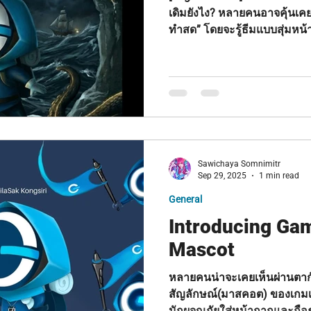
เดิมยังไง? หลายคนอาจคุ้นเคย
ทำสด” โดยจะรู้ธีมแบบสุ่มหน
เป็นเพียง Prototype และมีค
ใหม่อย่าง IP-Jam กำลังเข้ามา
(ทรัพย์สินทางปัญญา) เป็นแกนหลัก
IP-Jam = “เตรียมลึก + สุ่ม
ต่อยอดเชิงธุรกิจได้” IP-Jam เหมาะกับ: • การสร้างผลงานที่
จริงจังมากขึ้น • การต่อยอดเป
Sawichaya Somnimitr
Sep 29, 2025
1 min read
General
Introducing G
Mascot
หลายคนน่าจะเคยเห็นผ่านตาก
สัญลักษณ์(มาสคอต) ของเกมเด
นักผจญภัยใส่หน้ากากและถือธง