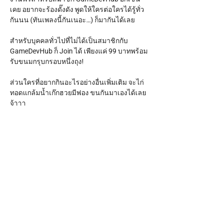
เคย อยากจะร้องดั๊งดัง พูดให้ใครต่อใครได้รู้ทั่ว
กันนน (ทันเพลงนี้กันเนอะ…) ก็มากันได้เลย
สำหรับบุคคลทั่วไปที่ไม่ได้เป็นสมาชิกกับ 
GameDevHub ก็ Join ได้ เพียงแค่ 99 บาทพร้อม
รับขนมกรุบกรอบหนึ่งถุง!
ส่วนใครที่อยากกินอะไรอย่างอื่นเพิ่มเติม จะไก่
ทอดแกล้มน้ำเก๊กฮวยมีฟอง ขนกันมาเองได้เลย
จ้าาา 
มาม่วนจอยกันสู! 
--------------------
Show More