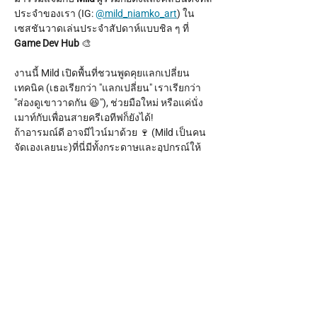
ประจำของเรา (IG: 
@mild_niamko_art
) ใน
เซสชันวาดเล่นประจำสัปดาห์แบบชิล ๆ ที่ 
Game Dev Hub
 🎨
งานนี้ Mild เปิดพื้นที่ชวนพูดคุยแลกเปลี่ยน
เทคนิค (เธอเรียกว่า "แลกเปลี่ยน" เราเรียกว่า 
"ส่องดูเขาวาดกัน 😆"), ช่วยมือใหม่ หรือแค่นั่ง
เมาท์กับเพื่อนสายครีเอทีฟก็ยังได้!
ถ้าอารมณ์ดี อาจมีไวน์มาด้วย 🍷 (Mild เป็นคน
จัดเองเลยนะ)ที่นี่มีทั้งกระดาษและอุปกรณ์ให้
ครบ แค่พาตัวเองมาเท่านั้น!
เวลา:
 ทุกวันพฤหัสบดี เวลา 17.00 - 20.00 น.
Show More
Share this event