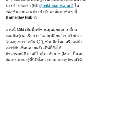
ประจำของเรา (IG: 
@mild_niamko_art
) ใน
เซสชันวาดเล่นประจำสัปดาห์แบบชิล ๆ ที่ 
Game Dev Hub
 🎨
งานนี้ Mild เปิดพื้นที่ชวนพูดคุยแลกเปลี่ยน
เทคนิค (เธอเรียกว่า "แลกเปลี่ยน" เราเรียกว่า 
"ส่องดูเขาวาดกัน 😆"), ช่วยมือใหม่ หรือแค่นั่ง
เมาท์กับเพื่อนสายครีเอทีฟก็ยังได้!
ถ้าอารมณ์ดี อาจมีไวน์มาด้วย 🍷 (Mild เป็นคน
จัดเองเลยนะ)ที่นี่มีทั้งกระดาษและอุปกรณ์ให้
ครบ แค่พาตัวเองมาเท่านั้น!
เวลา:
 ทุกวันพฤหัสบดี เวลา 17.00 - 20.00 น.
Show More
Share this event