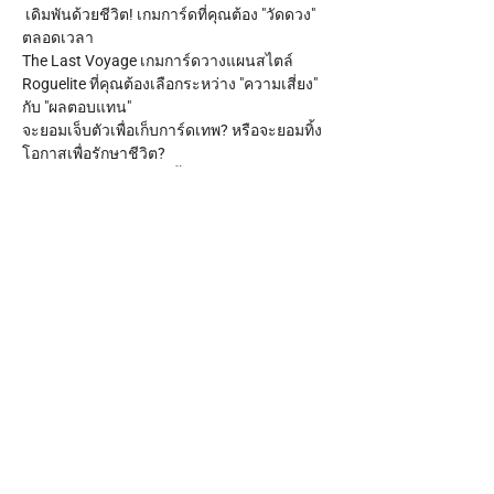
 เดิมพันด้วยชีวิต! เกมการ์ดที่คุณต้อง "วัดดวง" 
ตลอดเวลา 
​The Last Voyage เกมการ์ดวางแผนสไตล์ 
Roguelite ที่คุณต้องเลือกระหว่าง "ความเสี่ยง" 
กับ "ผลตอบแทน"
จะยอมเจ็บตัวเพื่อเก็บการ์ดเทพ? หรือจะยอมทิ้ง
โอกาสเพื่อรักษาชีวิต?
​ สุ่มด่านใหม่ทุกรอบ ไม่ซ้ำซาก
 สร้างทีมในฝัน คัดคนกากออก เก็บคนเก่งไว้
Show More
Share this event