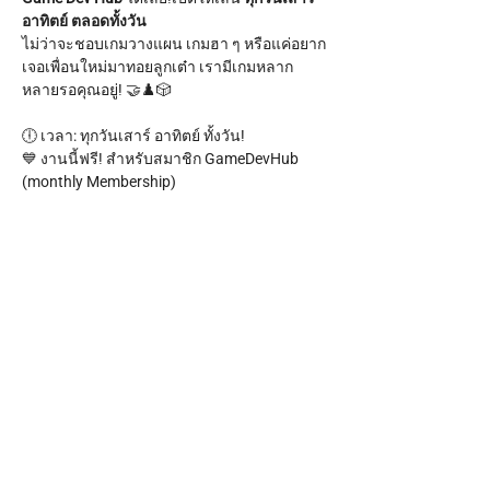
อาทิตย์ ตลอดทั้งวัน
ไม่ว่าจะชอบเกมวางแผน เกมฮา ๆ หรือแค่อยาก
เจอเพื่อนใหม่มาทอยลูกเต๋า เรามีเกมหลาก
หลายรอคุณอยู่! 🤝♟️🎲
🕕 เวลา: ทุกวันเสาร์ อาทิตย์ ทั้งวัน!
💙 งานนี้ฟรี! สำหรับสมาชิก GameDevHub 
(monthly Membership)
สำหรับคนทั่วไปก็เข้ามา Join กันได้ เพียง 99 
บาทเท่านั้น ✨ พร้อมรับขนมกรุบกรอบหนึ่งถุง!
Show More
Share this event