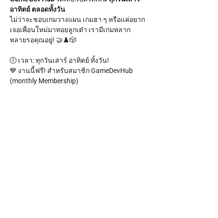
อาทิตย์ ตลอดทั้งวัน
ไม่ว่าจะชอบเกมวางแผน เกมฮา ๆ หรือแค่อยาก
เจอเพื่อนใหม่มาทอยลูกเต๋า เรามีเกมหลาก
หลายรอคุณอยู่! 🤝♟️🎲
🕕 เวลา: ทุกวันเสาร์ อาทิตย์ ทั้งวัน!
💙 งานนี้ฟรี! สำหรับสมาชิก GameDevHub 
(monthly Membership)
สำหรับคนทั่วไปก็เข้ามา Join กันได้ เพียง 99 
บาทเท่านั้น ✨ พร้อมรับขนมกรุบกรอบหนึ่งถุง!
Show More
Share this event