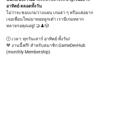
อาทิตย์ ตลอดทั้งวัน
ไม่ว่าจะชอบเกมวางแผน เกมฮา ๆ หรือแค่อยาก
เจอเพื่อนใหม่มาทอยลูกเต๋า เรามีเกมหลาก
หลายรอคุณอยู่! 🤝♟️🎲
🕕 เวลา: ทุกวันเสาร์ อาทิตย์ ทั้งวัน!
💙 งานนี้ฟรี! สำหรับสมาชิก GameDevHub 
(monthly Membership)
สำหรับคนทั่วไปก็เข้ามา Join กันได้ เพียง 99 
บาทเท่านั้น ✨ พร้อมรับขนมกรุบกรอบหนึ่งถุง!
Show More
Share this event