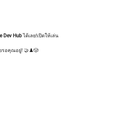
 Dev Hub
 ได้เลย!เปิดให้เล่น 
รอคุณอยู่! 🤝♟️🎲