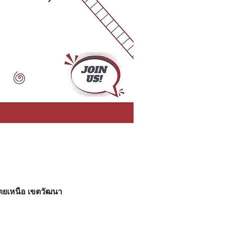
เตยเหนือ เขตวัฒนา