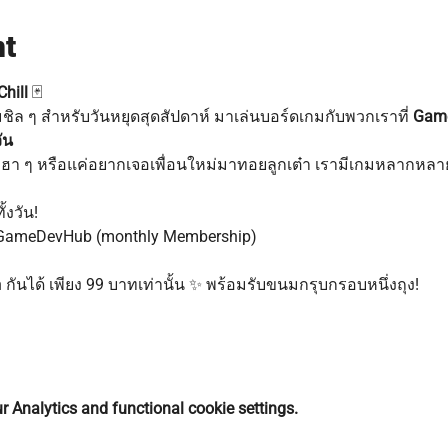
nt
hill
 🃏
ล ๆ สำหรับวันหยุดสุดสัปดาห์ มาเล่นบอร์ดเกมกับพวกเราที่ 
Game
ัน
า ๆ หรือแค่อยากเจอเพื่อนใหม่มาทอยลูกเต๋า เรามีเกมหลากหลาย
้งวัน!
ก GameDevHub (monthly Membership)
 กันได้ เพียง 99 บาทเท่านั้น ✨ พร้อมรับขนมกรุบกรอบหนึ่งถุง!
 Analytics and functional cookie settings.