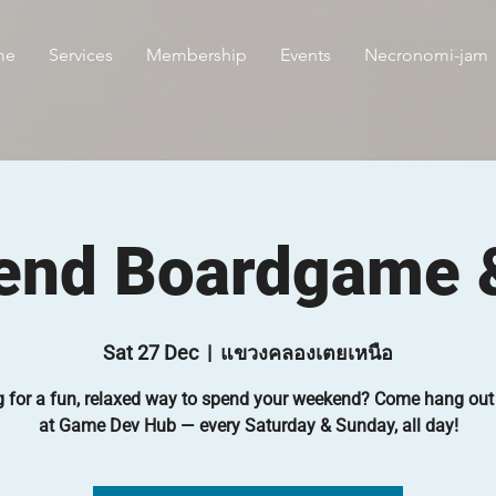
me
Services
Membership
Events
Necronomi-jam
nd Boardgame &
Sat 27 Dec
  |  
แขวงคลองเตยเหนือ
 for a fun, relaxed way to spend your weekend? Come hang out
at Game Dev Hub — every Saturday & Sunday, all day!