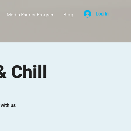
Log In
Media Partner Program
Blog
 Chill
 with us