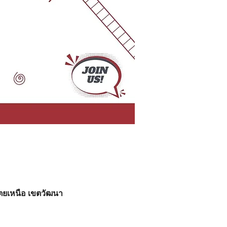
เตยเหนือ เขตวัฒนา