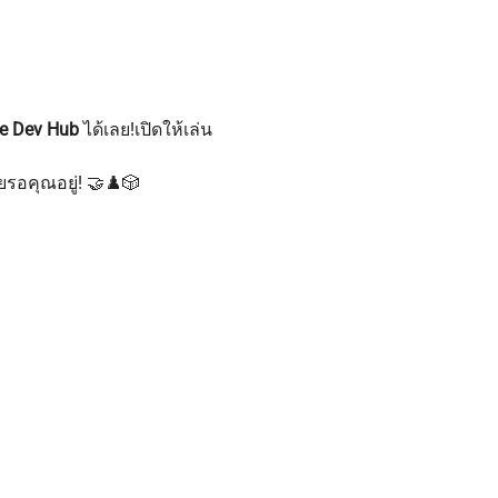
 Dev Hub
 ได้เลย!เปิดให้เล่น 
รอคุณอยู่! 🤝♟️🎲