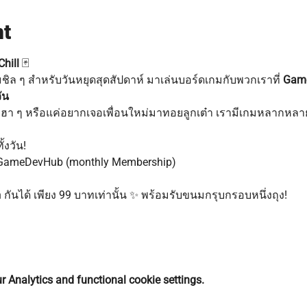
nt
hill
 🃏
ล ๆ สำหรับวันหยุดสุดสัปดาห์ มาเล่นบอร์ดเกมกับพวกเราที่ 
Game
ัน
า ๆ หรือแค่อยากเจอเพื่อนใหม่มาทอยลูกเต๋า เรามีเกมหลากหลาย
้งวัน!
ก GameDevHub (monthly Membership)
 กันได้ เพียง 99 บาทเท่านั้น ✨ พร้อมรับขนมกรุบกรอบหนึ่งถุง!
 Analytics and functional cookie settings.