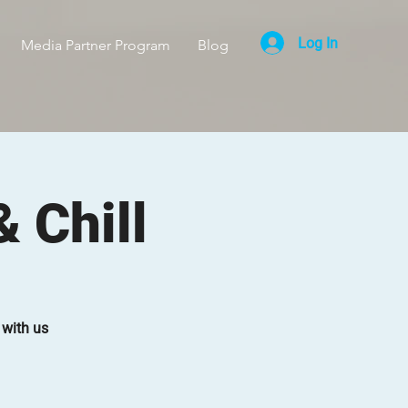
Log In
Media Partner Program
Blog
 Chill
 with us