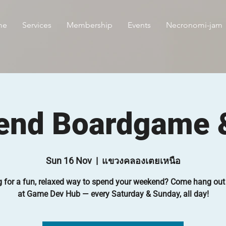
me
Services
Membership
Events
Necronomi-jam
nd Boardgame &
Sun 16 Nov
  |  
แขวงคลองเตยเหนือ
 for a fun, relaxed way to spend your weekend? Come hang out
at Game Dev Hub — every Saturday & Sunday, all day!