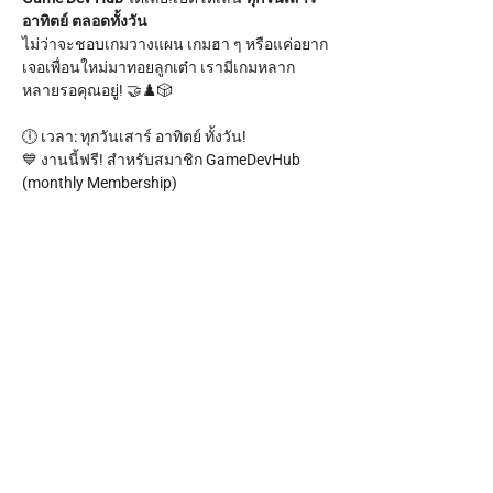
อาทิตย์ ตลอดทั้งวัน
ไม่ว่าจะชอบเกมวางแผน เกมฮา ๆ หรือแค่อยาก
เจอเพื่อนใหม่มาทอยลูกเต๋า เรามีเกมหลาก
หลายรอคุณอยู่! 🤝♟️🎲
🕕 เวลา: ทุกวันเสาร์ อาทิตย์ ทั้งวัน!
💙 งานนี้ฟรี! สำหรับสมาชิก GameDevHub 
(monthly Membership)
สำหรับคนทั่วไปก็เข้ามา Join กันได้ เพียง 99 
บาทเท่านั้น ✨ พร้อมรับขนมกรุบกรอบหนึ่งถุง!
Show More
Share this event