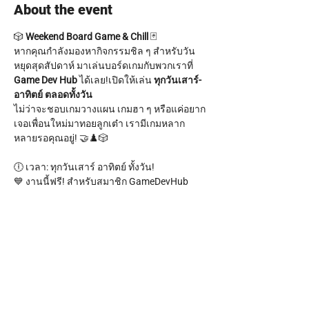
About the event
🎲 
Weekend Board Game & Chill
 🃏
หากคุณกำลังมองหากิจกรรมชิล ๆ สำหรับวัน
หยุดสุดสัปดาห์ มาเล่นบอร์ดเกมกับพวกเราที่ 
Game Dev Hub
 ได้เลย!เปิดให้เล่น 
ทุกวันเสาร์-
อาทิตย์ ตลอดทั้งวัน
ไม่ว่าจะชอบเกมวางแผน เกมฮา ๆ หรือแค่อยาก
เจอเพื่อนใหม่มาทอยลูกเต๋า เรามีเกมหลาก
หลายรอคุณอยู่! 🤝♟️🎲
🕕 เวลา: ทุกวันเสาร์ อาทิตย์ ทั้งวัน!
💙 งานนี้ฟรี! สำหรับสมาชิก GameDevHub 
(monthly Membership)
สำหรับคนทั่วไปก็เข้ามา Join กันได้ เพียง 99 
บาทเท่านั้น ✨ พร้อมรับขนมกรุบกรอบหนึ่งถุง!
Show More