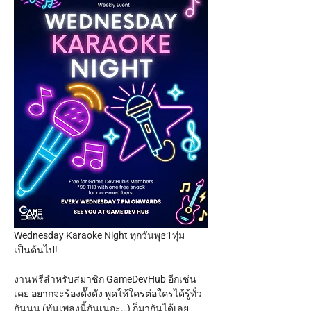
Wednesday Karaoke Night ทุกวันพุธ1ทุ่ม
เป็นต้นไป!
งานฟรีสำหรับสมาชิก GameDevHub อีกเช่น
เคย อยากจะร้องดั๊งดัง พูดให้ใครต่อใครได้รู้ทั่ว
กันนน (ทันเพลงนี้กันเนอะ…) ก็มากันได้เลย