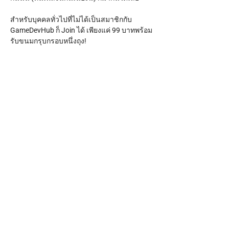
สำหรับบุคคลทั่วไปที่ไม่ได้เป็นสมาชิกกับ 
GameDevHub ก็ Join ได้ เพียงแค่ 99 บาทพร้อม
รับขนมกรุบกรอบหนึ่งถุง!
ส่วนใครที่อยากกินอะไรอย่างอื่นเพิ่มเติม จะไก่
ทอดแกล้มน้ำเก๊กฮวยมีฟอง ขนกันมาเองได้เลย
จ้าาา
มาม่วนจอยกันสู!
Show More
RSVP
Share this event