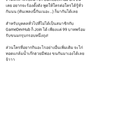
เคย อยากจะร้องดั๊งดัง พูดให้ใครต่อใครได้รู้ทั่ว
กันนน (ทันเพลงนี้กันเนอะ…) ก็มากันได้เลย
สำหรับบุคคลทั่วไปที่ไม่ได้เป็นสมาชิกกับ 
GameDevHub ก็ Join ได้ เพียงแค่ 99 บาทพร้อม
รับขนมกรุบกรอบหนึ่งถุง!
ส่วนใครที่อยากกินอะไรอย่างอื่นเพิ่มเติม จะไก่
ทอดแกล้มน้ำเก๊กฮวยมีฟอง ขนกันมาเองได้เลย
จ้าาา 
มาม่วนจอยกันสู! 
--------------------
Show More