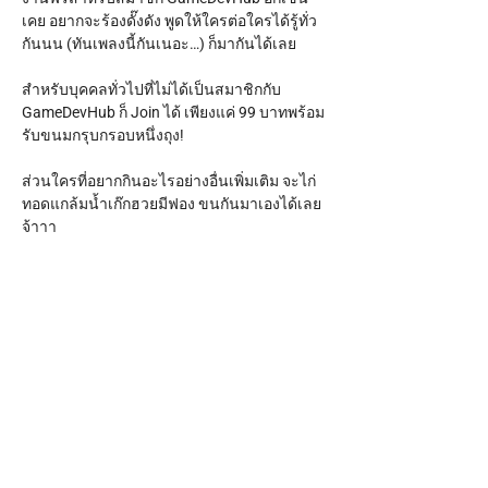
เคย อยากจะร้องดั๊งดัง พูดให้ใครต่อใครได้รู้ทั่ว
กันนน (ทันเพลงนี้กันเนอะ…) ก็มากันได้เลย
สำหรับบุคคลทั่วไปที่ไม่ได้เป็นสมาชิกกับ 
GameDevHub ก็ Join ได้ เพียงแค่ 99 บาทพร้อม
รับขนมกรุบกรอบหนึ่งถุง!
ส่วนใครที่อยากกินอะไรอย่างอื่นเพิ่มเติม จะไก่
ทอดแกล้มน้ำเก๊กฮวยมีฟอง ขนกันมาเองได้เลย
จ้าาา 
มาม่วนจอยกันสู! 
--------------------
Show More