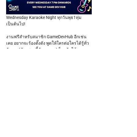
Wednesday Karaoke Night ทุกวันพุธ1ทุ่ม
เป็นต้นไป!
งานฟรีสำหรับสมาชิก GameDevHub อีกเช่น
เคย อยากจะร้องดั๊งดัง พูดให้ใครต่อใครได้รู้ทั่ว
กันนน (ทันเพลงนี้กันเนอะ…) ก็มากันได้เลย
สำหรับบุคคลทั่วไปที่ไม่ได้เป็นสมาชิกกับ 
GameDevHub ก็ Join ได้ เพียงแค่ 99 บาทพร้อม
รับขนมกรุบกรอบหนึ่งถุง!
ส่วนใครที่อยากกินอะไรอย่างอื่นเพิ่มเติม จะไก่
ทอดแกล้มน้ำเก๊กฮวยมีฟอง ขนกันมาเองได้เลย
จ้าาา
มาม่วนจอยกันสู!
Show More