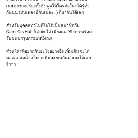
เคย อยากจะร้องดั๊งดัง พูดให้ใครต่อใครได้รู้ทั่ว
กันนน (ทันเพลงนี้กันเนอะ…) ก็มากันได้เลย
สำหรับบุคคลทั่วไปที่ไม่ได้เป็นสมาชิกกับ 
GameDevHub ก็ Join ได้ เพียงแค่ 99 บาทพร้อม
รับขนมกรุบกรอบหนึ่งถุง!
ส่วนใครที่อยากกินอะไรอย่างอื่นเพิ่มเติม จะไก่
ทอดแกล้มน้ำเก๊กฮวยมีฟอง ขนกันมาเองได้เลย
จ้าาา 
มาม่วนจอยกันสู! 
--------------------
Show More