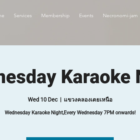
me
Services
Membership
Events
Necronomi-jam
esday Karaoke 
Wed 10 Dec
  |  
แขวงคลองเตยเหนือ
Wednesday Karaoke Night,Every Wednesday 7PM onwards!