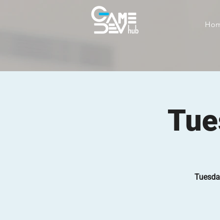
Ho
Tue
Tuesday