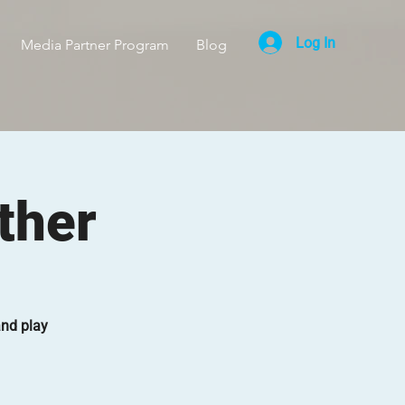
Log In
Media Partner Program
Blog
ther
and play