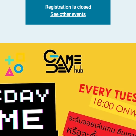
Registration is closed
See other events