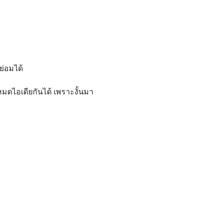
!
ย่อมได้
หมดไอเดียกันได้ เพราะงั้นมา