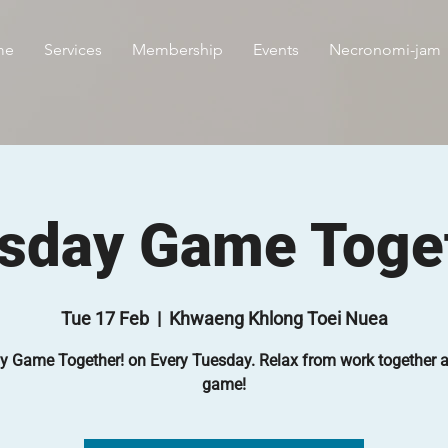
me
Services
Membership
Events
Necronomi-jam
sday Game Toge
Tue 17 Feb
  |  
Khwaeng Khlong Toei Nuea
 Game Together! on Every Tuesday. Relax from work together 
game!