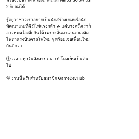
หรือจะอยากหาเรื่องมาสัมผัส Nintendo Switch 
2 ก็ย่อมได้
รู้อยู่ว่าชาวเราอยากเป็นนักสร้างเกมหรือนัก
พัฒนาเกมที่ดี มีไฟแรงกล้า 🔥 แต่บางครั้งเราก็
อาจหมดไอเดียกันได้ เพราะงั้นมาเล่นเกมเติม
ไฟหาแรงบันดาลใจใหม่ ๆ พร้อมเจอเพื่อนใหม่
กันดีกว่า
🕕 เวลา: ทุกวันอังคาร เวลา 6 โมงเย็นเป็นต้น
ไป
💙 งานนี้ฟรี! สำหรับสมาชิก GameDevHub 
(monthly Membership)
สำหรับคนทั่วไปก็เข้ามา Join กันได้ เพียง 99 
บาทเท่านั้น ✨ พร้อมรับขนมกรุบกรอบหนึ่งถุง!
Show More