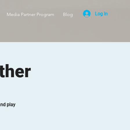
Log In
Media Partner Program
Blog
ther
and play