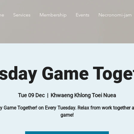
me
Services
Membership
Events
Necronomi-jam
sday Game Toge
Tue 09 Dec
  |  
Khwaeng Khlong Toei Nuea
 Game Together! on Every Tuesday. Relax from work together 
game!