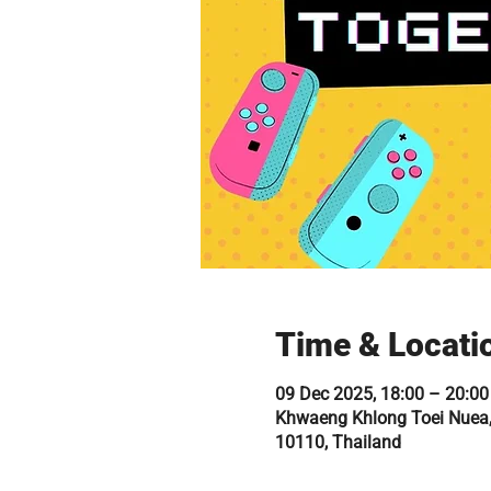
Time & Locati
09 Dec 2025, 18:00 – 20:00
Khwaeng Khlong Toei Nuea,
10110, Thailand