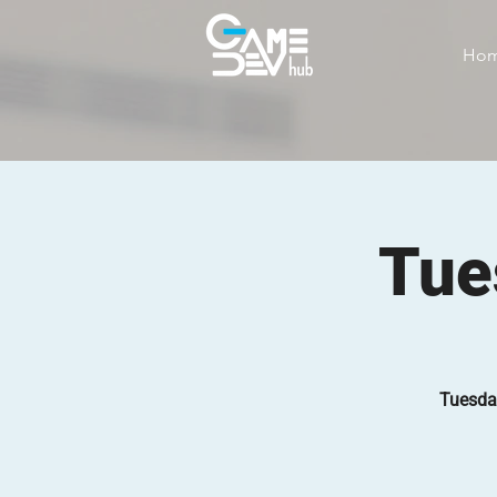
Ho
Tue
Tuesday