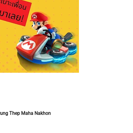
Krung Thep Maha Nakhon