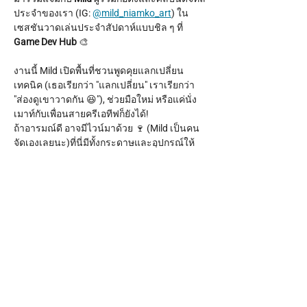
ประจำของเรา (IG: 
@mild_niamko_art
) ใน
เซสชันวาดเล่นประจำสัปดาห์แบบชิล ๆ ที่ 
Game Dev Hub
 🎨
งานนี้ Mild เปิดพื้นที่ชวนพูดคุยแลกเปลี่ยน
เทคนิค (เธอเรียกว่า "แลกเปลี่ยน" เราเรียกว่า 
"ส่องดูเขาวาดกัน 😆"), ช่วยมือใหม่ หรือแค่นั่ง
เมาท์กับเพื่อนสายครีเอทีฟก็ยังได้!
ถ้าอารมณ์ดี อาจมีไวน์มาด้วย 🍷 (Mild เป็นคน
จัดเองเลยนะ)ที่นี่มีทั้งกระดาษและอุปกรณ์ให้
ครบ แค่พาตัวเองมาเท่านั้น!
เวลา:
 ทุกวันพฤหัสบดี เวลา 17.00 - 20.00 น.
Show More
Share this event