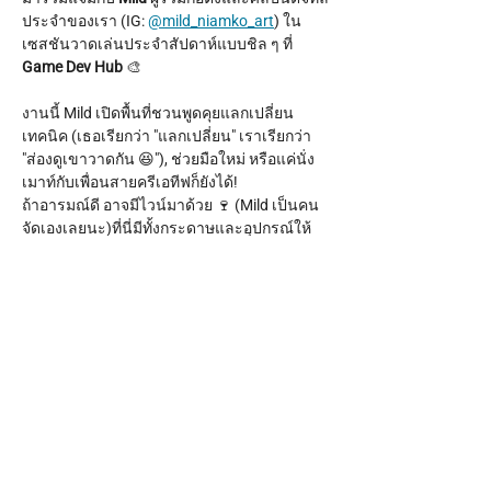
ประจำของเรา (IG: 
@mild_niamko_art
) ใน
เซสชันวาดเล่นประจำสัปดาห์แบบชิล ๆ ที่ 
Game Dev Hub
 🎨
งานนี้ Mild เปิดพื้นที่ชวนพูดคุยแลกเปลี่ยน
เทคนิค (เธอเรียกว่า "แลกเปลี่ยน" เราเรียกว่า 
"ส่องดูเขาวาดกัน 😆"), ช่วยมือใหม่ หรือแค่นั่ง
เมาท์กับเพื่อนสายครีเอทีฟก็ยังได้!
ถ้าอารมณ์ดี อาจมีไวน์มาด้วย 🍷 (Mild เป็นคน
จัดเองเลยนะ)ที่นี่มีทั้งกระดาษและอุปกรณ์ให้
ครบ แค่พาตัวเองมาเท่านั้น!
เวลา:
 ทุกวันพฤหัสบดี เวลา 17.00 - 20.00 น.
Show More
Share this event