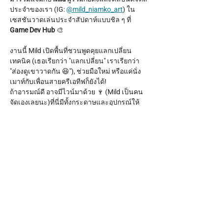
ประจำของเรา (IG: 
@mild_niamko_art
) ใน
เซสชันวาดเล่นประจำสัปดาห์แบบชิล ๆ ที่ 
Game Dev Hub
 🎨
งานนี้ Mild เปิดพื้นที่ชวนพูดคุยแลกเปลี่ยน
เทคนิค (เธอเรียกว่า "แลกเปลี่ยน" เราเรียกว่า 
"ส่องดูเขาวาดกัน 😆"), ช่วยมือใหม่ หรือแค่นั่ง
เมาท์กับเพื่อนสายครีเอทีฟก็ยังได้!
ถ้าอารมณ์ดี อาจมีไวน์มาด้วย 🍷 (Mild เป็นคน
จัดเองเลยนะ)ที่นี่มีทั้งกระดาษและอุปกรณ์ให้
ครบ แค่พาตัวเองมาเท่านั้น!
เวลา:
 ทุกวันพฤหัสบดี เวลา 17.00 - 20.00 น.
Show More
Share this event