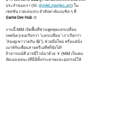
ประจำของเรา (IG: 
@mild_niamko_art
) ใน
เซสชันวาดเล่นประจำสัปดาห์แบบชิล ๆ ที่ 
Game Dev Hub
 🎨
งานนี้ Mild เปิดพื้นที่ชวนพูดคุยแลกเปลี่ยน
เทคนิค (เธอเรียกว่า "แลกเปลี่ยน" เราเรียกว่า 
"ส่องดูเขาวาดกัน 😆"), ช่วยมือใหม่ หรือแค่นั่ง
เมาท์กับเพื่อนสายครีเอทีฟก็ยังได้!
ถ้าอารมณ์ดี อาจมีไวน์มาด้วย 🍷 (Mild เป็นคน
จัดเองเลยนะ)ที่นี่มีทั้งกระดาษและอุปกรณ์ให้
ครบ แค่พาตัวเองมาเท่านั้น!
เวลา:
 ทุกวันพฤหัสบดี เวลา 17.00 - 20.00 น.
Show More
Share this event