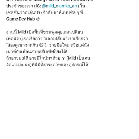
ประจำของเรา (IG: 
@mild_niamko_art
) ใน
เซสชันวาดเล่นประจำสัปดาห์แบบชิล ๆ ที่ 
Game Dev Hub
 🎨
งานนี้ Mild เปิดพื้นที่ชวนพูดคุยแลกเปลี่ยน
เทคนิค (เธอเรียกว่า "แลกเปลี่ยน" เราเรียกว่า 
"ส่องดูเขาวาดกัน 😆"), ช่วยมือใหม่ หรือแค่นั่ง
เมาท์กับเพื่อนสายครีเอทีฟก็ยังได้!
ถ้าอารมณ์ดี อาจมีไวน์มาด้วย 🍷 (Mild เป็นคน
จัดเองเลยนะ)ที่นี่มีทั้งกระดาษและอุปกรณ์ให้
ครบ แค่พาตัวเองมาเท่านั้น!
เวลา:
 ทุกวันพฤหัสบดี เวลา 17.00 - 20.00 น.
Show More
Share this event