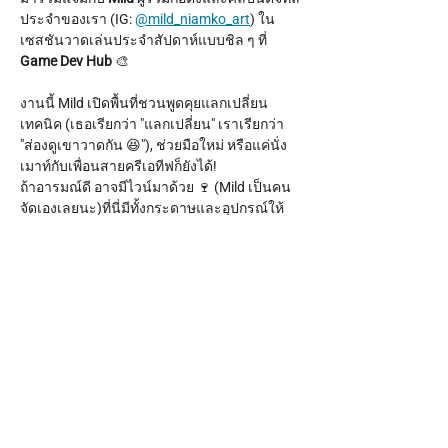
ประจำของเรา (IG: 
@mild_niamko_art
) ใน
เซสชันวาดเล่นประจำสัปดาห์แบบชิล ๆ ที่ 
Game Dev Hub
 🎨
งานนี้ Mild เปิดพื้นที่ชวนพูดคุยแลกเปลี่ยน
เทคนิค (เธอเรียกว่า "แลกเปลี่ยน" เราเรียกว่า 
"ส่องดูเขาวาดกัน 😆"), ช่วยมือใหม่ หรือแค่นั่ง
เมาท์กับเพื่อนสายครีเอทีฟก็ยังได้!
ถ้าอารมณ์ดี อาจมีไวน์มาด้วย 🍷 (Mild เป็นคน
จัดเองเลยนะ)ที่นี่มีทั้งกระดาษและอุปกรณ์ให้
ครบ แค่พาตัวเองมาเท่านั้น!
เวลา:
 ทุกวันพฤหัสบดี เวลา 17.00 - 20.00 น.
Show More
Share this event