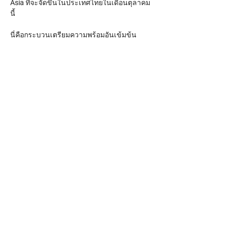
Asia ที่จะจัดขึ้นในประเทศไทยในเดือนตุลาคม
นี้
นี่คือกระบวนเตรียมความพร้อมอันเข้มข้น 
ตลอดช่วงระยะเวลา 2 เดือน ที่ทุกคนจะได้พูด
คุยกับรุ่นพี่ในอุตสาหกรรมผู้มากประสบการณ์ 
ในการเดินสายนำผลงานเกมของตัวเองไปนำ
เสนอบทเวทีระดับโลกมาแล้วมากมาย
คุยกับนักลงทุนอย่างไร?
คุยกับ publisher อย่างไร?
เก็บข้อมูลจากผู้เล่นไปพัฒนาเกมให้ดีขึ้น
ได้อย่างไร?
Show More
Share this event