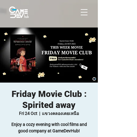
Friday Movie Club :
Spirited away
Fri 24 Oct
  |  
แขวงคลองเตยเหนือ
Enjoy a cozy evening with cool films and
good company at GameDevHub!